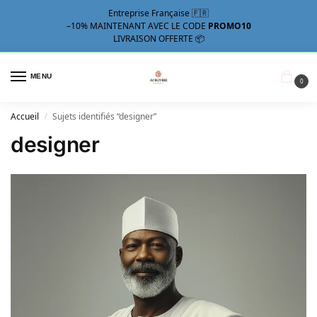
Entreprise Française 🇫🇷
–10%
MAINTENANT AVEC LE CODE
PROMO10
LIVRAISON OFFERTE 📦
MENU
0
Accueil
Sujets identifiés “designer”
/
designer